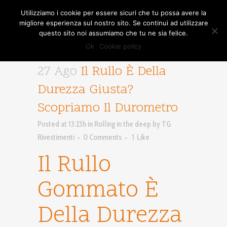
Utilizziamo i cookie per essere sicuri che tu possa avere la
migliore esperienza sul nostro sito. Se continui ad utilizzare
questo sito noi assumiamo che tu ne sia felice.
Ok
Cookie policy
27 Ago
Il Rullo È Della
Durezza Giusta?
Scopriamo Il Durometro
Posted at 13:23h
in
Rolling in the deep
by
TG
Rivestimenti
0 Comments
1
Like
Il Rullo
Gommato È
Della Durezza